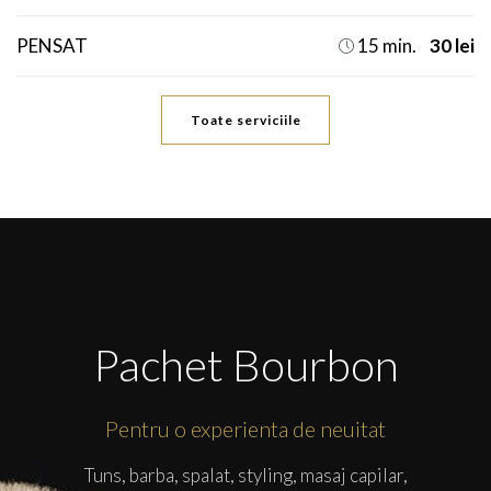
PENSAT
15 min.
30 lei

Toate serviciile
Pachet Bourbon
Pentru o experienta de neuitat
Tuns, barba, spalat, styling, masaj capilar,