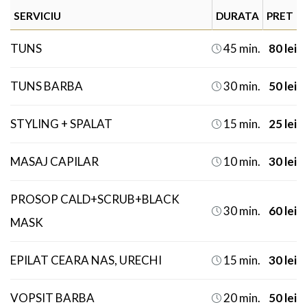
SERVICIU
DURATA
PRET
TUNS
45 min.
80 lei

TUNS BARBA
30 min.
50 lei

STYLING + SPALAT
15 min.
25 lei

MASAJ CAPILAR
10 min.
30 lei

PROSOP CALD+SCRUB+BLACK
30 min.
60 lei

MASK
EPILAT CEARA NAS, URECHI
15 min.
30 lei

VOPSIT BARBA
20 min.
50 lei
