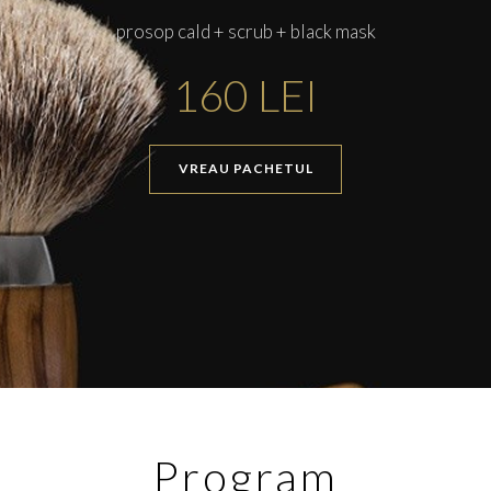
prosop cald + scrub + black mask
160 LEI
VREAU PACHETUL
Program